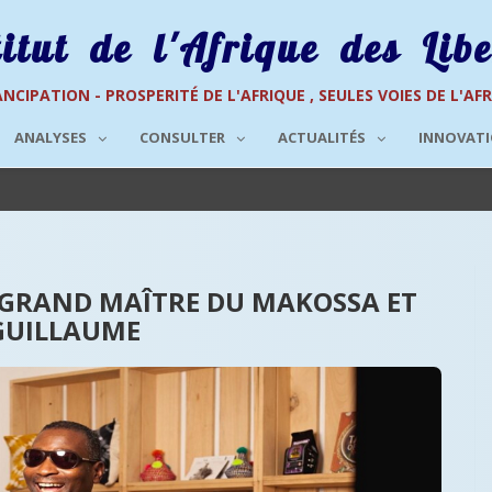
titut de l'Afrique des Libe
NCIPATION - PROSPERITÉ DE L'AFRIQUE , SEULES VOIES DE L'AF
ANALYSES
CONSULTER
ACTUALITÉS
INNOVAT
 GRAND MAÎTRE DU MAKOSSA ET
 GUILLAUME